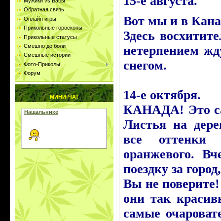
15-е августа.
Мужики vs Бабы
Обратная связь
Вот мы и в Кана
Онлайн игры
Прикольные гороскопы
Здесь восхитит
Прикольные статусы
Смешно до боли
нетерпением жд
Смешные истории
снегом.
Фото-Приколы
Форум
14-е октября.
МИНИ-ЧАТ
КАНАДА! Это са
Листья на дере
все оттенки 
оранжевого. Вч
поездку за город
Вы не поверите!
они так красив
самые очароват