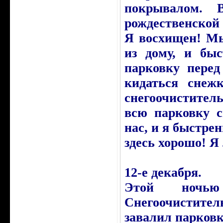
покрывалом. 
рождественской
Я восхищен! Мы
из дому, и бы
парковку перед
кидаться снежк
снегоочистител
всю парковку с
нас, и я быстре
здесь хорошо! Я
12-е декабря.
Этой ночь
Снегоочистите
завалил парковк