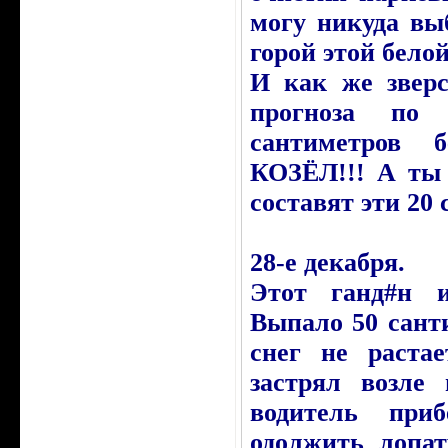
могу никуда вы
горой этой бело
И как же звер
прогноза по
сантиметров 
КОЗЁЛ!!! А ты 
составят эти 20
28-е декабря.
Этот ганд#н и
Выпало 50 сант
снег не растае
застрял возле
водитель при
одолжить лопат