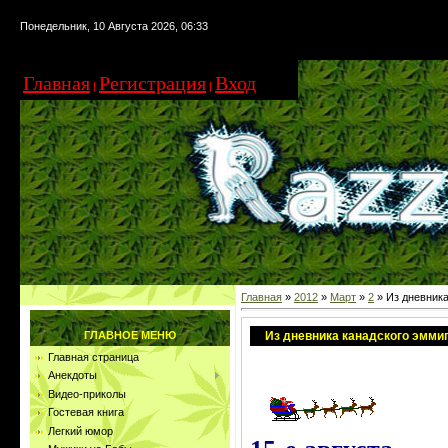
Понедельник, 10 Августа 2026, 06:33
Главная
Регистрация
Вход
|
|
Главная
»
2012
»
Март
»
2
» Из дневника
Из дневника канадского эммигр
ГЛАВНОЕ МЕНЮ
Главная страница
Анекдоты
Видео-приколы
Гостевая книга
Легкий юмор